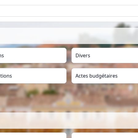
ns
Divers
tions
Actes budgétaires