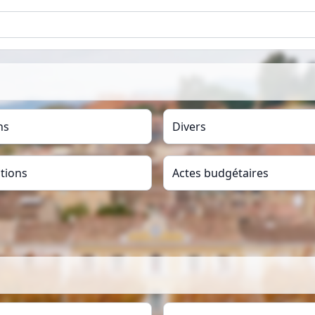
ns
Divers
tions
Actes budgétaires