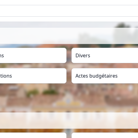
ns
Divers
tions
Actes budgétaires