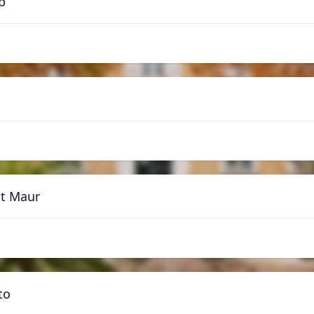
p
st Maur
to