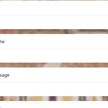
the
ssage